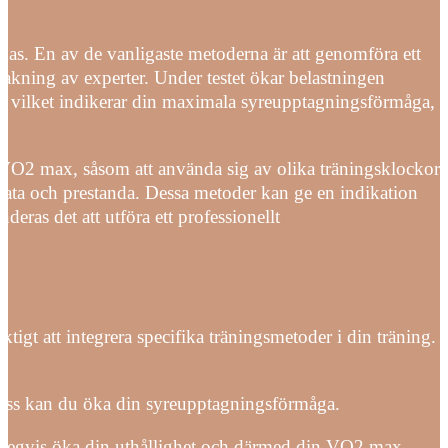
as. En av de vanligaste metoderna är att genomföra ett
akning av experter. Under testet ökar belastningen
re, vilket indikerar din maximala syreupptagningsförmåga,
 VO2 max, såsom att använda sig av olika träningsklockor
ata och prestanda. Dessa metoder kan ge en indikation
ras det att utföra ett professionellt
gt att integrera specifika träningsmetoder i din träning.
pass kan du öka din syreupptagningsförmåga.
stegvis öka din uthållighet och därmed din VO2 max.