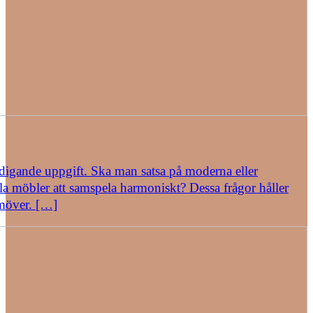
äldigande uppgift. Ska man satsa på moderna eller
lla möbler att samspela harmoniskt? Dessa frågor håller
amöver. […]