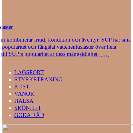
iaster
om kombinerar fritid, kondition och äventyr. SUP har sina
popularitet och fängslat vattenentusiaster över hela
 till SUP:s popularitet är dess mångsidighet. […]
LAGSPORT
STYRKETRÄNING
KOST
VANOR
HÄLSA
SKÖNHET
GODA RÅD