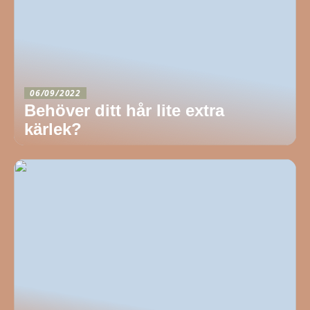
06/09/2022
Behöver ditt hår lite extra
kärlek?