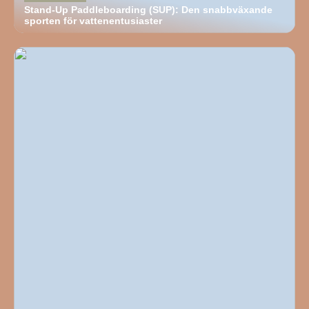
Stand-Up Paddleboarding (SUP): Den snabbväxande
sporten för vattenentusiaster