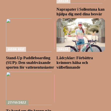
HÄLSA
Naprapater i Sollentuna kan
hjälpa dig med dina besvär
GODA RÅD
HÄLSA
Stand-Up Paddleboarding
Lådcyklar: Förbättra
(SUP): Den snabbväxande
kvinnors hälsa och
sporten för vattenentusiaster
välbefinnande
27/10/2022
Ta hand om din kropp när