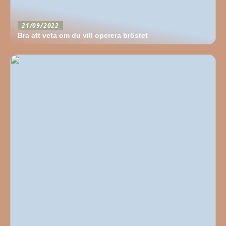
21/09/2022
Bra att veta om du vill operera bröstet