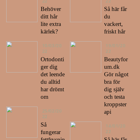
22
22
Behöver
Så här får
ditt hår
du
lite extra
vackert,
kärlek?
friskt hår
10/03/20
19/01/20
22
22
Ortodonti
Beautyfor
ger dig
um.dk
det leende
Gör något
du alltid
bra för
har drömt
dig själv
om
och testa
kroppster
25/02/20
api
22
Så
14/01/20
22
fungerar
fettfrysnin
Så här får