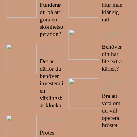
Funderar
Hur man
du på att
klär sig
göra en
rätt
skönhetso
23/04/20
peration?
22
Behöver
14/06/20
22
ditt hår
Det är
lite extra
därför du
kärlek?
behöver
14/04/20
investera i
22
en
Bra att
växlingsb
veta om
ar klocka
du vill
operera
04/06/20
22
bröstet
Protes