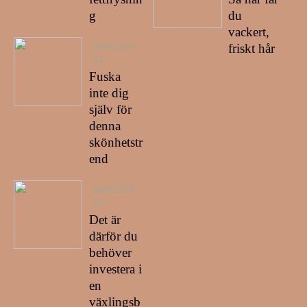
g
du
vackert,
20/02/20
friskt hår
22
Fuska
inte dig
själv för
denna
skönhetstr
end
05/02/20
22
Det är
därför du
behöver
investera i
en
växlingsb