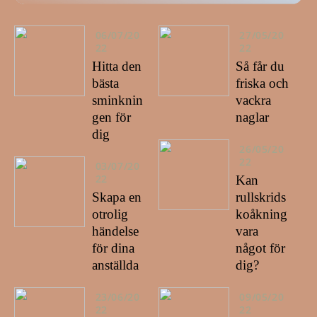
06/07/20
27/05/20
22
22
Hitta den
Så får du
bästa
friska och
sminknin
vackra
gen för
naglar
dig
26/05/20
22
03/07/20
22
Kan
Skapa en
rullskrids
otrolig
koåkning
händelse
vara
för dina
något för
anställda
dig?
23/06/20
09/05/20
22
22