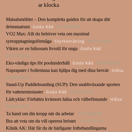
ar klocka
Matsalsmöbler – Den kompletta guiden för att skapa ditt
Goda Råd
01/12/2025
drömmatrum
VO2 Max: Allt du behöver veta om maximal
Styrketräning
04/10/2024
syreupptagningsförmåga
Goda Råd
Vikten av en hälsosam livsstil för unga
24/07/2024
Goda Råd
26/09/2023
Eko-vänliga tips för poolunderhåll
Hälsa
Naprapater i Sollentuna kan hjälpa dig med dina besvär
22/06/2023
Stand-Up Paddleboarding (SUP): Den snabbväxande sporten
Goda Råd
06/05/2023
för vattenentusiaster
Hälsa
Lådcyklar: Förbättra kvinnors hälsa och välbefinnande
02/04/2023
27/10/2022
Ta hand om din kropp när du arbetar
11/10/2022
Bra att veta om du vill operera bröstet
Klinik AK: Här får du de härligaste fotbehandlingarna