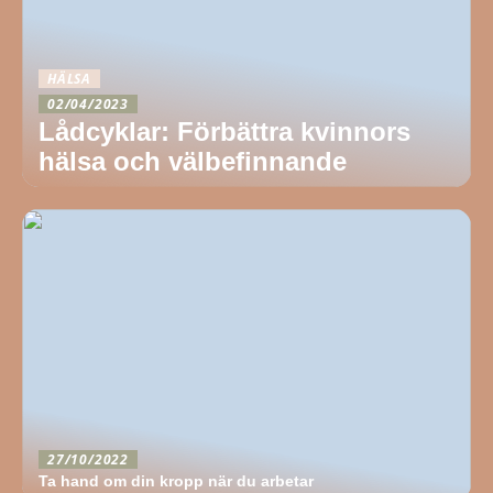
HÄLSA
02/04/2023
Lådcyklar: Förbättra kvinnors
hälsa och välbefinnande
27/10/2022
Ta hand om din kropp när du arbetar