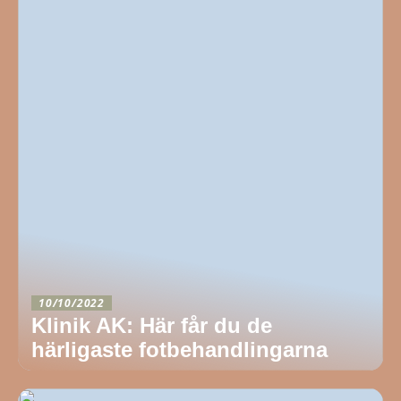
10/10/2022
Klinik AK: Här får du de
härligaste fotbehandlingarna