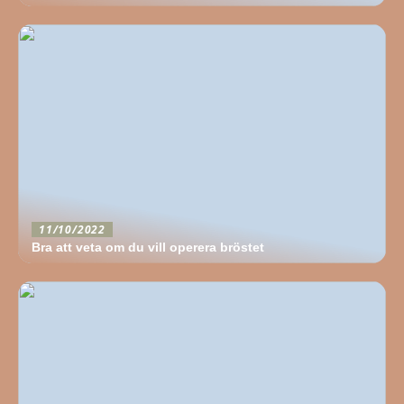
11/10/2022
Bra att veta om du vill operera bröstet