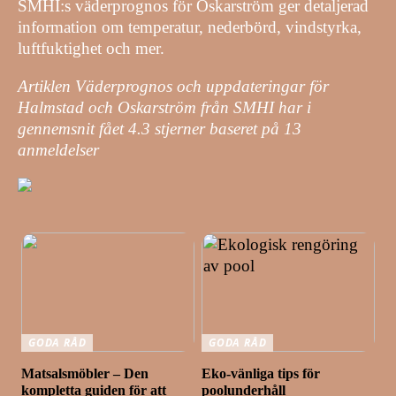
SMHI:s väderprognos för Oskarström ger detaljerad
information om temperatur, nederbörd, vindstyrka,
luftfuktighet och mer.
Artiklen Väderprognos och uppdateringar för
Halmstad och Oskarström från SMHI har i
gennemsnit fået
4.3
stjerner baseret på
13
anmeldelser
GODA RÅD
GODA RÅD
Matsalsmöbler – Den
Eko-vänliga tips för
kompletta guiden för att
poolunderhåll