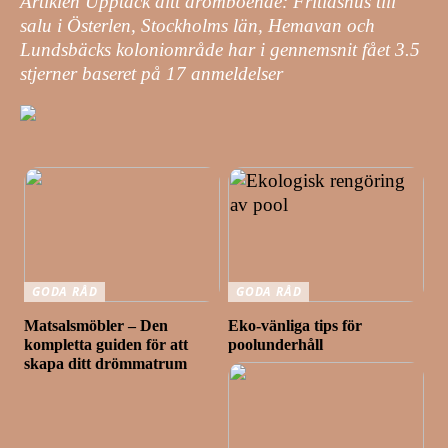
Artiklen Upptäck ditt drömboende: Fritidshus till
salu i Österlen, Stockholms län, Hemavan och
Lundsbäcks koloniområde har i gennemsnit fået
3.5
stjerner baseret på
17
anmeldelser
GODA RÅD
GODA RÅD
Matsalsmöbler – Den
Eko-vänliga tips för
kompletta guiden för att
poolunderhåll
skapa ditt drömmatrum