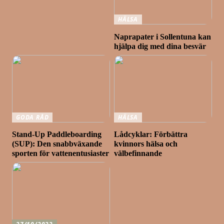
HÄLSA
Naprapater i Sollentuna kan
hjälpa dig med dina besvär
GODA RÅD
HÄLSA
Stand-Up Paddleboarding
Lådcyklar: Förbättra
(SUP): Den snabbväxande
kvinnors hälsa och
sporten för vattenentusiaster
välbefinnande