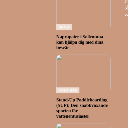
F
f
v
HÄLSA
Naprapater i Sollentuna
kan hjälpa dig med dina
besvär
GODA RÅD
Stand-Up Paddleboarding
(SUP): Den snabbväxande
sporten för
vattenentusiaster