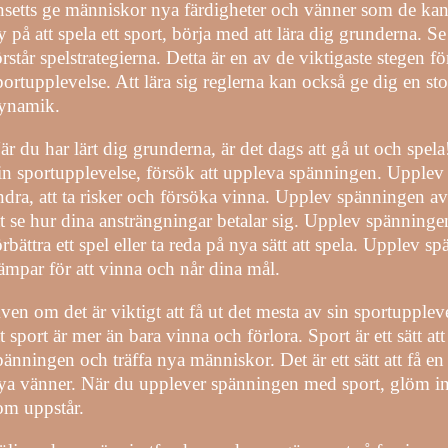
nsetts ge människor nya färdigheter och vänner som de ka
y på att spela ett sport, börja med att lära dig grunderna. Se t
örstår spelstrategierna. Detta är en av de viktigaste stegen fö
portupplevelse. Att lära sig reglerna kan också ge dig en s
ynamik.
är du har lärt dig grunderna, är det dags att gå ut och spela
in sportupplevelse, försök att uppleva spänningen. Upplev
ndra, att ta risker och försöka vinna. Upplev spänningen av 
tt se hur dina ansträngningar betalar sig. Upplev spänninge
örbättra ett spel eller ta reda på nya sätt att spela. Upplev
ämpar för att vinna och når dina mål.
ven om det är viktigt att få ut det mesta av sin sportupplevel
tt sport är mer än bara vinna och förlora. Sport är ett sätt a
pänningen och träffa nya människor. Det är ett sätt att få en b
ya vänner. När du upplever spänningen med sport, glöm inte 
om uppstår.