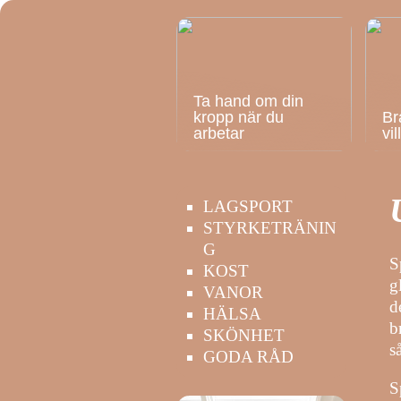
Ta hand om din
kropp när du
Br
arbetar
vi
LAGSPORT
STYRKETRÄNIN
G
S
KOST
g
VANOR
d
HÄLSA
b
SKÖNHET
s
GODA RÅD
S