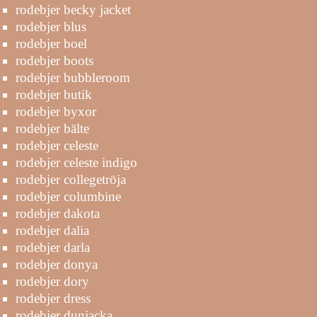
rodebjer becky jacket
rodebjer blus
rodebjer boel
rodebjer boots
rodebjer bubbleroom
rodebjer butik
rodebjer byxor
rodebjer bälte
rodebjer celeste
rodebjer celeste indigo
rodebjer collegetröja
rodebjer columbine
rodebjer dakota
rodebjer dalia
rodebjer darla
rodebjer donya
rodebjer dory
rodebjer dress
rodebjer dunjacka