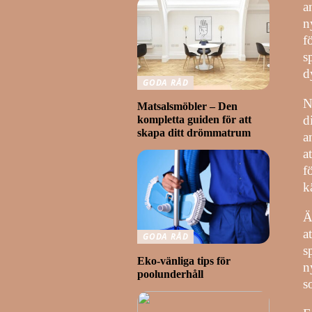
a
n
f
s
d
GODA RÅD
N
Matsalsmöbler – Den
d
kompletta guiden för att
skapa ditt drömmatrum
a
a
f
k
Ä
a
GODA RÅD
s
Eko-vänliga tips för
n
poolunderhåll
s