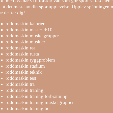
ölj med oss ​​när vi utforskar vad som gör sport så fasciner
å ut det mesta av din sportupplevelse. Upplev spänningen me
ar det tar dig!
roddmaskin kalorier
roddmaskin master r610
roddmaskin muskelgrupper
roddmaskin muskler
roddmaskin rea
roddmaskin rusta
roddmaskin ryggproblem
roddmaskin stadium
roddmaskin teknik
roddmaskin test
roddmaskin trä
roddmaskin träning
roddmaskin träning förbränning
roddmaskin träning muskelgrupper
roddmaskin träning tid