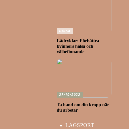
HÄLSA
Lådcyklar: Förbättra
kvinnors hälsa och
välbefinnande
27/10/2022
Ta hand om din kropp när
du arbetar
LAGSPORT