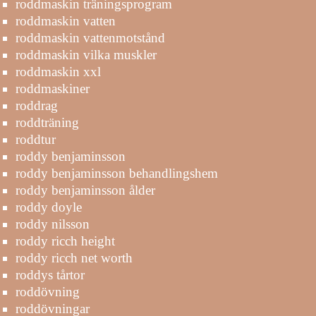
roddmaskin träningsprogram
roddmaskin vatten
roddmaskin vattenmotstånd
roddmaskin vilka muskler
roddmaskin xxl
roddmaskiner
roddrag
roddträning
roddtur
roddy benjaminsson
roddy benjaminsson behandlingshem
roddy benjaminsson ålder
roddy doyle
roddy nilsson
roddy ricch height
roddy ricch net worth
roddys tårtor
roddövning
roddövningar