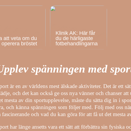
Klinik AK: Här får
a att veta om du
du de härligaste
ll operera bröstet
fotbehandlingarna
Upplev spänningen med sport
port är en av världens mest älskade aktiviteter. Det är ett s
lädje, och det kan också ge oss nya vänner och chanser att ut
et mesta av din sportupplevelse, måste du sätta dig in i sport
ra, och känna spänningen som följer med. Följ med oss ​​nä
å fascinerande och vad du kan göra för att få ut det mesta a
port har länge ansetts vara ett sätt att förbättra sin fysiska