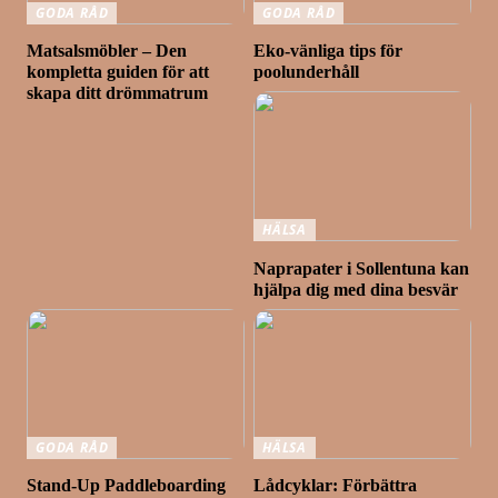
GODA RÅD
GODA RÅD
Matsalsmöbler – Den
Eko-vänliga tips för
kompletta guiden för att
poolunderhåll
skapa ditt drömmatrum
HÄLSA
Naprapater i Sollentuna kan
hjälpa dig med dina besvär
GODA RÅD
HÄLSA
Stand-Up Paddleboarding
Lådcyklar: Förbättra