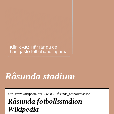
Klinik AK: Här får du de
härligaste fotbehandlingarna
Råsunda stadium
http s://sv.wikipedia.org › wiki › Råsunda_fotbollsstadion
Råsunda fotbollsstadion –
Wikipedia