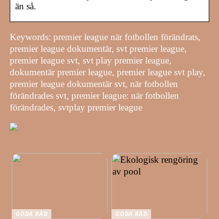
än så.
Keywords: premier league när fotbollen förändrats,
premier league dokumentär, svt premier league,
premier league svt, svt play premier league,
dokumentär premier league, premier league svt play,
premier league dokumentär svt, när fotbollen
förändrades svt, premier league: när fotbollen
förändrades, svtplay premier league
GODA RÅD
GODA RÅD