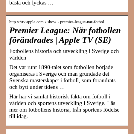
bästa och lyckas …
http s://tv.apple.com › show › premier-league-nar-fotbol…
Premier League: När fotbollen
förändrades | Apple TV (SE)
Fotbollens historia och utveckling i Sverige och
världen
Det var runt 1890-talet som fotbollen började
organiseras i Sverige och man grundade det
Svenska mästerskapet i fotboll, som förändrats
och bytt under tidens …
Här har vi samlat historisk fakta om fotboll i
världen och sportens utveckling i Sverige. Läs
mer om fotbollens historia, från sportens födelse
till idag.