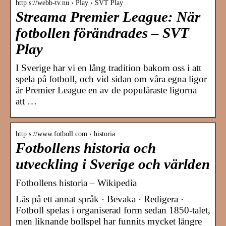
http s://webb-tv.nu › Play › SVT Play
Streama Premier League: När
fotbollen förändrades – SVT
Play
I Sverige har vi en lång tradition bakom oss i att
spela på fotboll, och vid sidan om våra egna ligor
är Premier League en av de populäraste ligorna
att …
http s://www.fotboll.com › historia
Fotbollens historia och
utveckling i Sverige och världen
Fotbollens historia – Wikipedia
Läs på ett annat språk · Bevaka · Redigera ·
Fotboll spelas i organiserad form sedan 1850-talet,
men liknande bollspel har funnits mycket längre