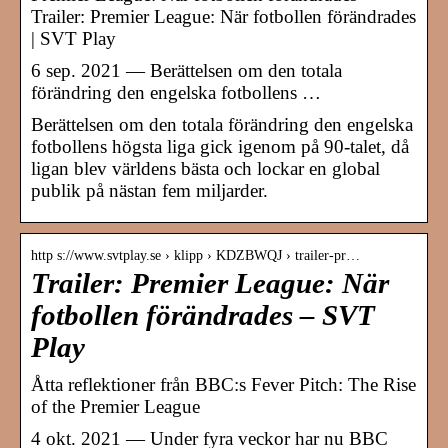
Trailer: Premier League: När fotbollen förändrades
| SVT Play
6 sep. 2021 — Berättelsen om den totala
förändring den engelska fotbollens …
Berättelsen om den totala förändring den engelska
fotbollens högsta liga gick igenom på 90-talet, då
ligan blev världens bästa och lockar en global
publik på nästan fem miljarder.
http s://www.svtplay.se › klipp › KDZBWQJ › trailer-pr…
Trailer: Premier League: När
fotbollen förändrades – SVT
Play
Åtta reflektioner från BBC:s Fever Pitch: The Rise
of the Premier League
4 okt. 2021 — Under fyra veckor har nu BBC