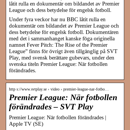
låtit rulla en dokumentär om bildandet av Premier
League och dess betydelse för engelsk fotboll.
Under fyra veckor har nu BBC låtit rulla en
dokumentär om bildandet av Premier League och
dess betydelse för engelsk fotboll. Dokumentären
med det i sammanhanget kanske föga originella
namnet Fever Pitch: The Rise of the Premier
League” finns för övrigt även tillgänglig på SVT
Play, med svensk berättare gubevars, under den
svenska titeln Premier League: När fotbollen
förändrades.
http s://www.svtplay.se › video › premier-league-nar-fotbo…
Premier League: När fotbollen
förändrades – SVT Play
Premier League: När fotbollen förändrades |
Apple TV (SE)