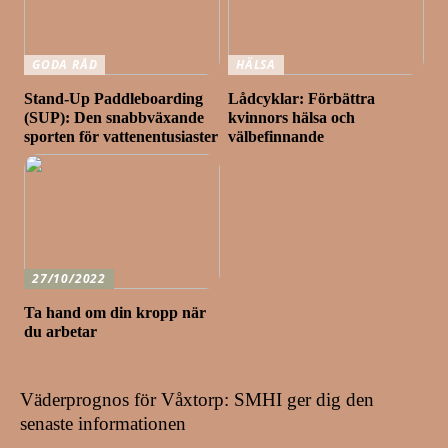
GODA RÅD
HÄLSA
Stand-Up Paddleboarding
Lådcyklar: Förbättra
(SUP): Den snabbväxande
kvinnors hälsa och
sporten för vattenentusiaster
välbefinnande
27/10/2022
Ta hand om din kropp när
du arbetar
Väderprognos för Våxtorp: SMHI ger dig den
senaste informationen