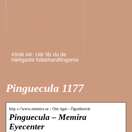
Klinik AK: Här får du de
härligaste fotbehandlingarna
Pinguecula 1177
http s://www.memira.se › Om ögat › Ögonbesvär
Pinguecula – Memira
Eyecenter