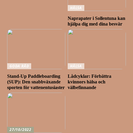
HÄLSA
Naprapater i Sollentuna kan
hjälpa dig med dina besvär
GODA RÅD
HÄLSA
Stand-Up Paddleboarding
Lådcyklar: Förbättra
(SUP): Den snabbväxande
kvinnors hälsa och
sporten för vattenentusiaster
välbefinnande
27/10/2022