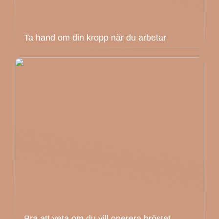
Ta hand om din kropp när du arbetar
Bra att veta om du vill operera bröstet