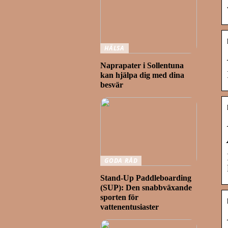
HÄLSA
Naprapater i Sollentuna
kan hjälpa dig med dina
besvär
GODA RÅD
Stand-Up Paddleboarding
(SUP): Den snabbväxande
sporten för
vattenentusiaster