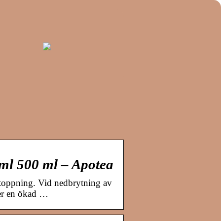
ml 500 ml – Apotea
stoppning. Vid nedbrytning av
ger en ökad …