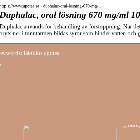
http s://www.apotea.se › duphalac-oral-losning-670-mg-…
Duphalac, oral lösning 670 mg/ml 1
Duphalac används för behandling av förstoppning. När de
bryts ner i tunntarmen bildas syror som binder vatten och
eywords: laktulos apotea
Klini
härl