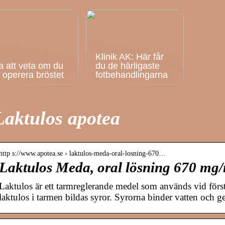
Klinik AK: Här får
a att veta om du
du de härligaste
ll operera bröstet
fotbehandlingarna
Laktulos apotea
http s://www.apotea.se › laktulos-meda-oral-losning-670…
Laktulos Meda, oral lösning 670 mg/
Laktulos är ett tarmreglerande medel som används vid för
laktulos i tarmen bildas syror. Syrorna binder vatten och 