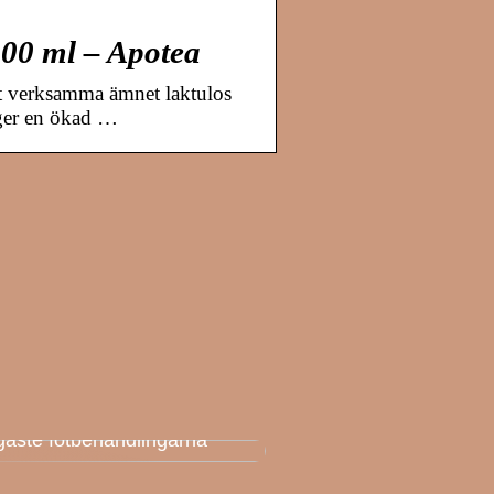
000 ml – Apotea
t verksamma ämnet laktulos
 ger en ökad …
k AK: Här får du de
igaste fotbehandlingarna