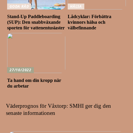
GODA RÅD
HÄLSA
Stand-Up Paddleboarding
Lådcyklar: Förbättra
(SUP): Den snabbväxande
kvinnors hälsa och
sporten för vattenentusiaster
välbefinnande
27/10/2022
Ta hand om din kropp när
du arbetar
Väderprognos för Våxtorp: SMHI ger dig den
senaste informationen