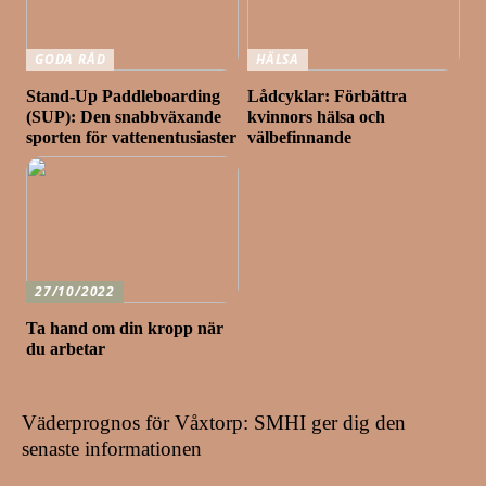
GODA RÅD
HÄLSA
Stand-Up Paddleboarding
Lådcyklar: Förbättra
(SUP): Den snabbväxande
kvinnors hälsa och
sporten för vattenentusiaster
välbefinnande
27/10/2022
Ta hand om din kropp när
du arbetar
Väderprognos för Våxtorp: SMHI ger dig den
senaste informationen