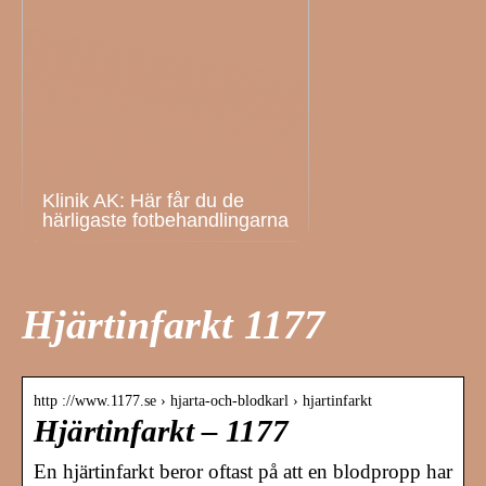
Klinik AK: Här får du de
härligaste fotbehandlingarna
Hjärtinfarkt 1177
http ://www.1177.se › hjarta-och-blodkarl › hjartinfarkt
Hjärtinfarkt – 1177
En hjärtinfarkt beror oftast på att en blodpropp har