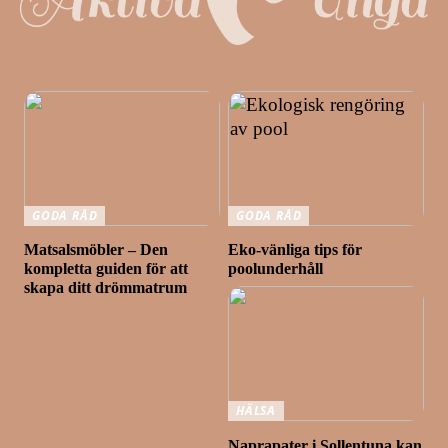
GODA RÅD
GODA RÅD
Matsalsmöbler – Den
Eko-vänliga tips för
kompletta guiden för att
poolunderhåll
skapa ditt drömmatrum
HÄLSA
Naprapater i Sollentuna kan