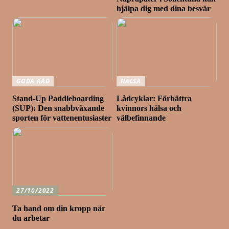
hjälpa dig med dina besvär
GODA RÅD
HÄLSA
Stand-Up Paddleboarding
Lådcyklar: Förbättra
(SUP): Den snabbväxande
kvinnors hälsa och
sporten för vattenentusiaster
välbefinnande
27/10/2022
Ta hand om din kropp när
du arbetar