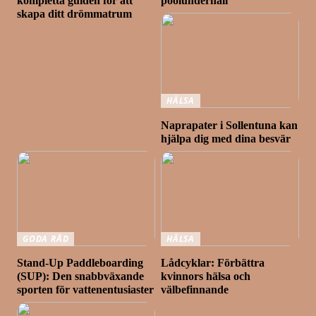
kompletta guiden för att
poolunderhåll
skapa ditt drömmatrum
HÄLSA
Naprapater i Sollentuna kan
hjälpa dig med dina besvär
GODA RÅD
HÄLSA
Stand-Up Paddleboarding
Lådcyklar: Förbättra
(SUP): Den snabbväxande
kvinnors hälsa och
sporten för vattenentusiaster
välbefinnande