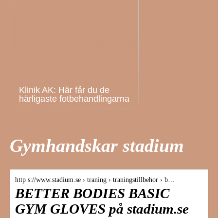
Klinik AK: Här får du de
härligaste fotbehandlingarna
Gymhandskar stadium
http s://www.stadium.se › traning › traningstillbehor › b…
BETTER BODIES BASIC
GYM GLOVES på stadium.se