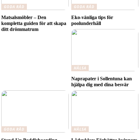
GODA RÅD
GODA RÅD
Matsalsmöbler – Den
Eko-vänliga tips för
kompletta guiden för att skapa
poolunderhåll
ditt drömmatrum
HÄLSA
Naprapater i Sollentuna kan
hjälpa dig med dina besvär
GODA RÅD
HÄLSA