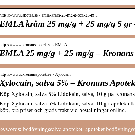
http s://www.apotea.se › emla-kram-25-mg-g-och-25-m…
EMLA kräm 25 mg/g + 25 mg/g 5 gr 
http s://www.kronansapotek.se › EMLA
EMLA 25 mg/g + 25 mg/g – Kronans
http s://www.kronansapotek.se › Xylocain
Xylocain, salva 5% – Kronans Apote
Köp Xylocain, salva 5% Lidokain, salva, 10 g på Kronan
Köp Xylocain, salva 5% Lidokain, salva, 10 g i apotek ell
köp, bra priser och gratis frakt vid beställningar online.
eywords: bedövningssalva apoteket, apoteket bedövningss