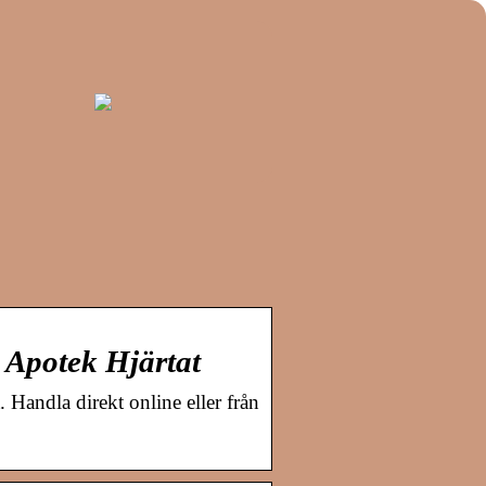
 Apotek Hjärtat
andla direkt online eller från