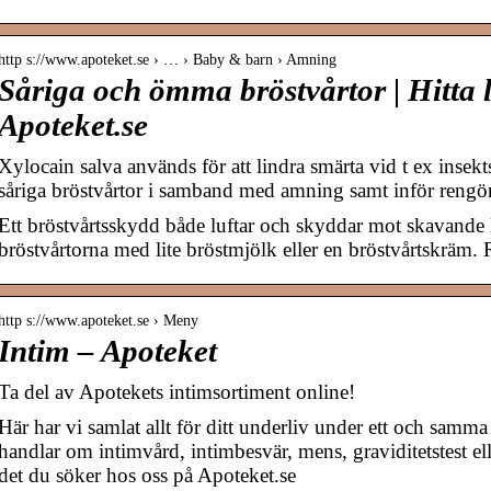
http s://www.apoteket.se › … › Baby & barn › Amning
Såriga och ömma bröstvårtor | Hitta 
Apoteket.se
Xylocain salva används för att lindra smärta vid t ex insekt
såriga bröstvårtor i samband med amning samt inför rengör
Ett bröstvårtsskydd både luftar och skyddar mot skavande 
bröstvårtorna med lite bröstmjölk eller en bröstvårtskrä
http s://www.apoteket.se › Meny
Intim – Apoteket
Ta del av Apotekets intimsortiment online!
Här har vi samlat allt för ditt underliv under ett och samm
handlar om intimvård, intimbesvär, mens, graviditetstest ell
det du söker hos oss på Apoteket.se