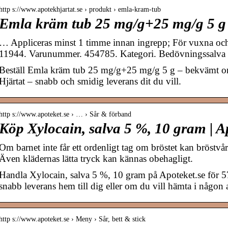
http s://www.apotekhjartat.se › produkt › emla-kram-tub
Emla kräm tub 25 mg/g+25 mg/g 5 g 
… Appliceras minst 1 timme innan ingrepp; För vuxna och
11944. Varunummer. 454785. Kategori. Bedövningssalva
Beställ Emla kräm tub 25 mg/g+25 mg/g 5 g – bekvämt on
Hjärtat – snabb och smidig leverans dit du vill.
http s://www.apoteket.se › … › Sår & förband
Köp Xylocain, salva 5 %, 10 gram | A
Om barnet inte får ett ordenligt tag om bröstet kan bröstvå
Även klädernas lätta tryck kan kännas obehagligt.
Handla Xylocain, salva 5 %, 10 gram på Apoteket.se för 57,
snabb leverans hem till dig eller om du vill hämta i någon 
http s://www.apoteket.se › Meny › Sår, bett & stick