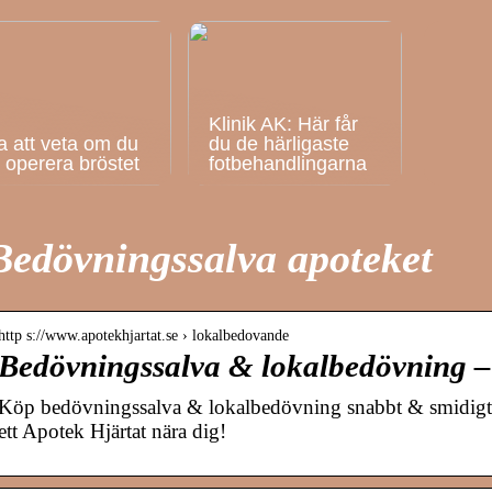
Klinik AK: Här får
a att veta om du
du de härligaste
ll operera bröstet
fotbehandlingarna
Bedövningssalva apoteket
http s://www.apotekhjartat.se › lokalbedovande
Bedövningssalva & lokalbedövning –
Köp bedövningssalva & lokalbedövning snabbt & smidigt. H
ett Apotek Hjärtat nära dig!