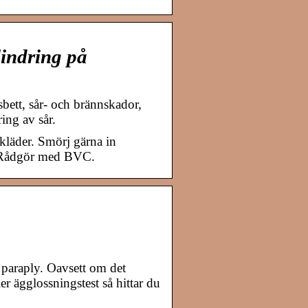
lindring på
sbett, sår- och brännskador,
ing av sår.
kläder. Smörj gärna in
m. Rådgör med BVC.
a paraply. Oavsett om det
er ägglossningstest så hittar du