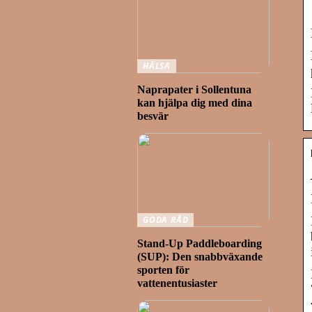
HÄLSA
Naprapater i Sollentuna
kan hjälpa dig med dina
besvär
GODA RÅD
Stand-Up Paddleboarding
(SUP): Den snabbväxande
sporten för
vattenentusiaster