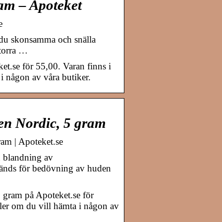
am – Apoteket
e
r du skonsamma och snälla
 torra …
.se för 55,00. Varan finns i
 i någon av våra butiker.
n Nordic, 5 gram
m | Apoteket.se
n blandning av
änds för bedövning av huden
gram på Apoteket.se för
ller om du vill hämta i någon av