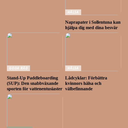
HÄLSA
Naprapater i Sollentuna kan
hjälpa dig med dina besvär
GODA RÅD
HÄLSA
Stand-Up Paddleboarding
Lådcyklar: Förbättra
(SUP): Den snabbväxande
kvinnors hälsa och
sporten för vattenentusiaster
välbefinnande