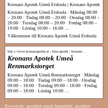
Kronans Apotek Umeå Ersboda | Kronans Apotek
Kronans Apotek Umeå Ersboda · Måndag 08:00
– 20:00 · Tisdag 08:00 – 20:00 · Onsdag 08:00 –
20:00 · Torsdag 08:00 – 20:00 · Fredag 08:00 –
19:00 · Lördag 10:00 – 16:00 …
Välkommen till Kronans Apotek Umeå Ersboda
http s://www.kronansapotek.se › hitta-apotek › kronans-…
Kronans Apotek Umeå
Renmarkstorget
Kronans Apotek Umeå Renmarkstorget · Måndag
09:00 – 18:00 · Tisdag 09:00 – 18:00 · Onsdag
09:00 – 18:00 · Torsdag 09:00 – 18:00 · Fredag
09:00 – 18:00 · Lördag 10:00 …
Keywords: apoteket umeå öppettider, apoteket