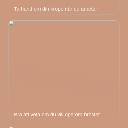
Ta hand om din kropp när du arbetar
Bra att veta om du vill operera bröstet