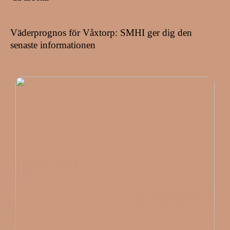
Väderprognos för Våxtorp: SMHI ger dig den
senaste informationen