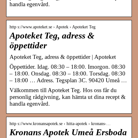
handla egenvård.
http s://www.apoteket.se › Apotek › Apoteket Teg
Apoteket Teg, adress &
öppettider
Apoteket Teg, adress & öppettider | Apoteket
Öppettider. Idag. 08:30 – 18:00. Imorgon. 08:30
– 18:00. Onsdag. 08:30 – 18:00. Torsdag. 08:30
– 18:00 … Adress. Tegsplan 3C. 90420 Umeå …
Välkommen till Apoteket Teg. Hos oss får du
personlig rådgivning, kan hämta ut dina recept &
handla egenvård.
http s://www.kronansapotek.se › hitta-apotek › kronans-…
Kronans Apotek Umeå Ersboda