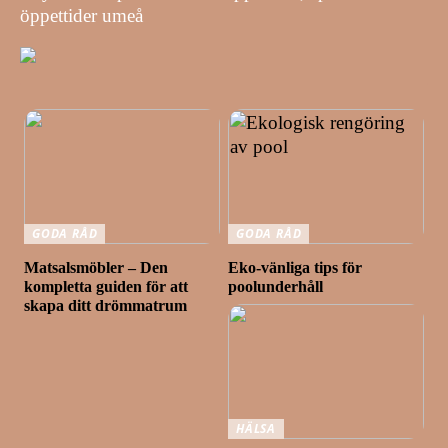
öppettider umeå
GODA RÅD
GODA RÅD
Matsalsmöbler – Den
Eko-vänliga tips för
kompletta guiden för att
poolunderhåll
skapa ditt drömmatrum
HÄLSA