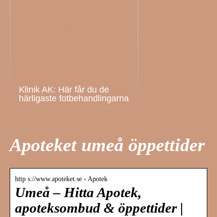
Klinik AK: Här får du de
härligaste fotbehandlingarna
Apoteket umeå öppettider
http s://www.apoteket.se › Apotek
Umeå – Hitta Apotek,
apoteksombud & öppettider |