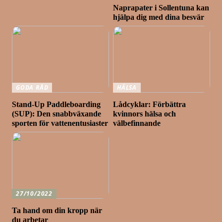
Naprapater i Sollentuna kan
hjälpa dig med dina besvär
GODA RÅD
HÄLSA
Stand-Up Paddleboarding
Lådcyklar: Förbättra
(SUP): Den snabbväxande
kvinnors hälsa och
sporten för vattenentusiaster
välbefinnande
27/10/2022
Ta hand om din kropp när
du arbetar