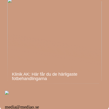
Klinik AK: Här får du de härligaste
fotbehandlingarna
media@mediao.se