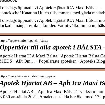
Facebook
I onsdags öppnade vi Apotek Hjärtat ICA Maxi Bålsta, …
apotekschef Katarina Hutén tillsammans med glada medarb
I onsdags öppnade vi Apotek Hjärtat ICA Maxi Bålsta, m
lockade många nyfikna kunder. Varmt välkommna in, häl
http s://apoteks.info › apotek › bålsta
Öppettider till alla apotek i BÅLSTA
Apotek Hjärtat ICA Maxi Bålsta · Apotek Hjärtat Bålsta 
MEDS · Allt Om… · Populäraste apoteken · Apoteks Blog
http s://www.hitta.se › bålsta › akcmppxyz
Apotek Hjärtat AB – Aph Ica Maxi Bål
Apotek Hjärtat AB – Aph Ica Maxi Bålsta är verksam inom
3 030 anställda 2021. Antalet anställda har ökat med 172