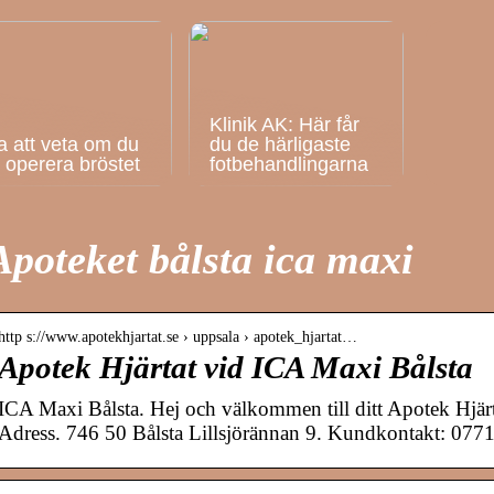
Klinik AK: Här får
a att veta om du
du de härligaste
ll operera bröstet
fotbehandlingarna
Apoteket bålsta ica maxi
http s://www.apotekhjartat.se › uppsala › apotek_hjartat…
Apotek Hjärtat vid ICA Maxi Bålsta
ICA Maxi Bålsta. Hej och välkommen till ditt Apotek Hjärta
Adress. 746 50 Bålsta Lillsjörännan 9. Kundkontakt: 07