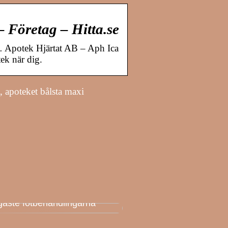
– Företag – Hitta.se
… Apotek Hjärtat AB – Aph Ica
ek när dig.
, apoteket bålsta maxi
k AK: Här får du de
igaste fotbehandlingarna