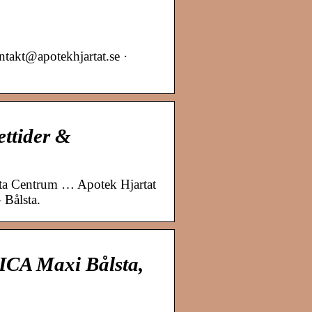
takt@apotekhjartat.se ·
ettider &
lsta Centrum … Apotek Hjartat
 Bålsta.
 ICA Maxi Bålsta,