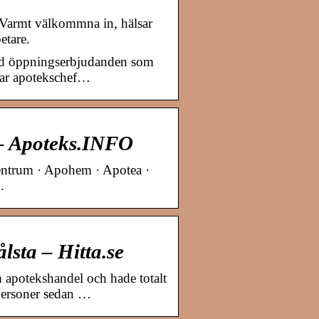
 Varmt välkommna in, hälsar
etare.
ed öppningserbjudanden som
sar apotekschef…
 – Apoteks.INFO
Centrum · Apohem · Apotea ·
.
sta – Hitta.se
 apotekshandel och hade totalt
 personer sedan …