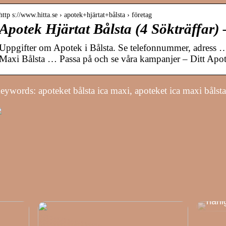
http s://www.hitta.se › apotek+hjärtat+bålsta › företag
Apotek Hjärtat Bålsta (4 Sökträffar) 
Uppgifter om Apotek i Bålsta. Se telefonnummer, adress 
Maxi Bålsta … Passa på och se våra kampanjer – Ditt Apot
eywords: apoteket bålsta ica maxi, apoteket ica maxi bålsta
Klini
härl