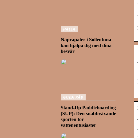
HÄLSA
Naprapater i Sollentuna
kan hjälpa dig med dina
besvär
GODA RÅD
Stand-Up Paddleboarding
(SUP): Den snabbväxande
sporten för
vattenentusiaster