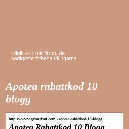
Klinik AK: Här får du de
härligaste fotbehandlingarna
Apotea rabattkod 10
blogg
http s://www.gymrabatt.com › apotea-rabattkod-10-blogg
Apotea Rabattkod 10 Blogg