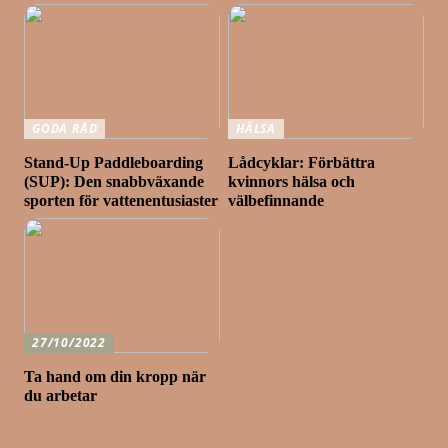
GODA RÅD
HÄLSA
Stand-Up Paddleboarding
Lådcyklar: Förbättra
(SUP): Den snabbväxande
kvinnors hälsa och
sporten för vattenentusiaster
välbefinnande
27/10/2022
Ta hand om din kropp när
du arbetar