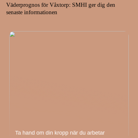
Väderprognos för Våxtorp: SMHI ger dig den
senaste informationen
Ta hand om din kropp när du arbetar