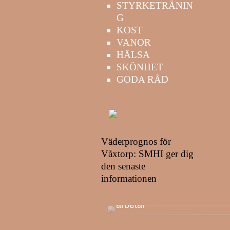
STYRKETRÄNIN
G
KOST
VANOR
HÄLSA
SKÖNHET
GODA RÅD
Väderprognos för
Våxtorp: SMHI ger dig
den senaste
informationen
Ta hand om din kropp när d
arbetar