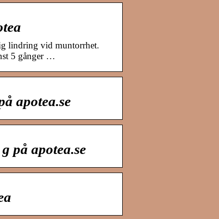
otea
g lindring vid muntorrhet.
nst 5 gånger …
på apotea.se
 g på apotea.se
ea