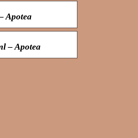
– Apotea
l – Apotea