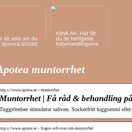
Klinik AK: Här får
a att veta om du
du de härligaste
ll operera bröstet
fotbehandlingarna
Apotea muntorrhet
http s://www.apotea.se › muntorrhet
Muntorrhet | Få råd & behandling på
Tuggrörelser stimulerar saliven. Sockerfritt tuggummi el
http s://www.apotea.se › fragor-och-svar-om-muntorrhet