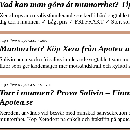
Vad kan man göra åt muntorrhet? Tip
Xerodrops är en salivstimulerande sockerfri hård sugtablet
dig torr i munnen. ✓ Lågt pris ✓ FRI FRAKT ✓ Stort sor
http s://www.apotea.se › xero
Muntorrhet? Köp Xero från Apotea m
Salivin är en sockerfri salivstimulerande sugtablett som mo
fluor som ger tandemaljen mer motståndskraft och xylito
http s://www.apotea.se › salivin
Torr i munnen? Prova Salivin – Finns 
Apotea.se
Xerodent används vid besvär med minskad salivsekretion 
muntorrhet. Köp Xerodent på enkelt och fraktfritt på apote