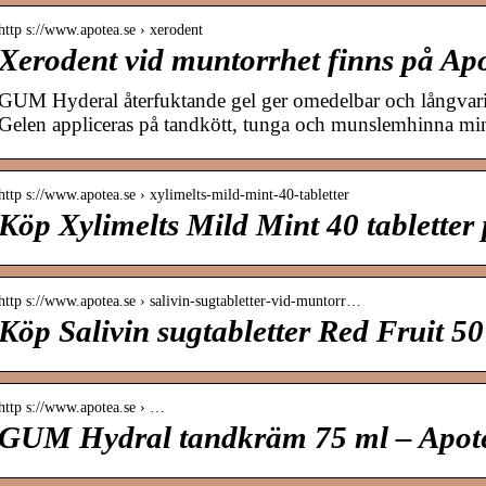
http s://www.apotea.se › xerodent
Xerodent vid muntorrhet finns på Ap
GUM Hyderal återfuktande gel ger omedelbar och långvari
Gelen appliceras på tandkött, tunga och munslemhinna mi
http s://www.apotea.se › xylimelts-mild-mint-40-tabletter
Köp Xylimelts Mild Mint 40 tabletter 
http s://www.apotea.se › salivin-sugtabletter-vid-muntorr…
Köp Salivin sugtabletter Red Fruit 50
http s://www.apotea.se › …
GUM Hydral tandkräm 75 ml – Apot