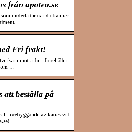
s från apotea.se
t som underlättar när du känner
timent.
ed Fri frakt!
tverkar muntorrhet. Innehåller
l som …
att beställa på
och förebyggande av karies vid
a.se!