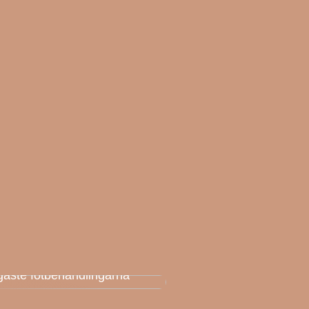
k AK: Här får du de
igaste fotbehandlingarna