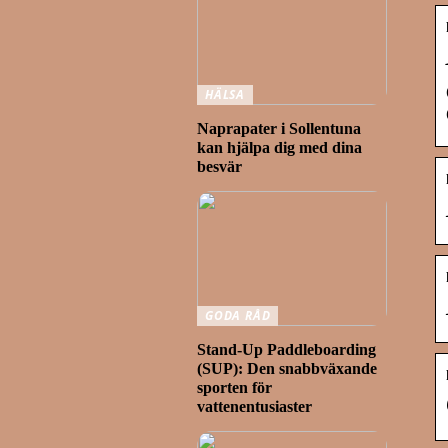
HÄLSA
Naprapater i Sollentuna
kan hjälpa dig med dina
besvär
GODA RÅD
Stand-Up Paddleboarding
(SUP): Den snabbväxande
sporten för
vattenentusiaster