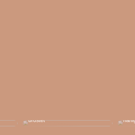
u
Bra att veta om du vill operera
Klini
bröstet
härl