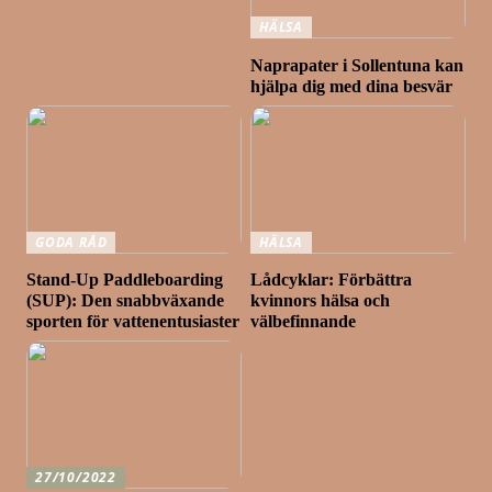
HÄLSA
Naprapater i Sollentuna kan
hjälpa dig med dina besvär
GODA RÅD
HÄLSA
Stand-Up Paddleboarding
Lådcyklar: Förbättra
(SUP): Den snabbväxande
kvinnors hälsa och
sporten för vattenentusiaster
välbefinnande
27/10/2022