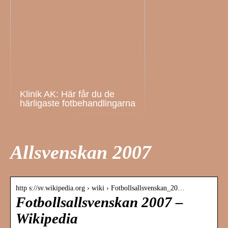
Klinik AK: Här får du de
härligaste fotbehandlingarna
Allsvenskan 2007
http s://sv.wikipedia.org › wiki › Fotbollsallsvenskan_20…
Fotbollsallsvenskan 2007 –
Wikipedia